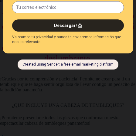
necesario para conseguir los materiales adecuados.
Te garantizo que cada minuto invertido
en la creación de tus tembleques valdrá
la espera. Recibirás una pieza única y
excepcional que te hará destacar y lucir
deslumbrante.
¡Gracias por tu comprensión y paciencia! Permíteme crear para ti un
tembleque que te haga sentir orgullosa de llevar contigo un pedacito de
la tradición panameña.
¿QUE INCLUYE UNA CABEZA DE TEMBLEQUES?
¡Permíteme presentarte todos las piezas que conforman nuestra
espectacular cabeza de tembleques panameños!