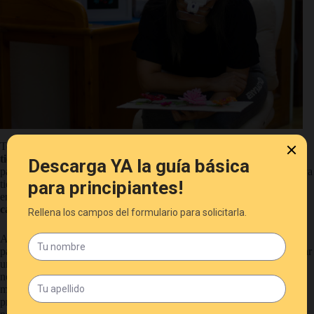
Ten en cuenta que debido a la naturaleza artesanal de mi trabajo,
el
tiempo de producción puede variar
. Dedicar el tiempo necesario
para crear cada tembleque con la calidad y el cuidado que merece lleva
tiempo. Por lo tanto, el tiempo aproximado para tenerlos listos para el
envío,
dependiendo del volumen de pedidos, es de 4 a 6 semanas
calendario
.
Aunque intentamos mantener un inventario de materiales disponible
para la fabricación de los tembleques, puede que tengamos que esperar
un tiempo mientras llegan los materiales. Esto puede suceder si
necesitamos reemplazar materiales o si un cliente solicita un tipo o
modelo que no tenemos en stock. Queremos asegurarnos de ofrecerte
productos de la más alta calidad y eso implica tomar el tiempo